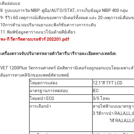
เติมอ่อนแอ
8. รูปแบบการวัด NIBP: คู่มือ/AUTO/STAT, การเก็บข้อมูล NIBP 400 กลุ่ม
9- รีวิว 60 เหตุการณ์เตือนของพารามิเตอร์ทั้งหมด และ 20 เหตุการณ์เตือนข
10การคํานวณปริมาณยาและฟังก์ชันตารางการระดับ
11. พิมพ์ข้อมูลตารางแนวโน้มด้วยคีย์เดียว
หง-กี วีตารีตตามบรอชัวร์ 202201.pdf
เครื่องตรวจจับปริมาตรหลายตัววิตารีนารี
รายละเอียดทางเทคนิค:
VET 1200Plus วัตกรรมศาสตร์ มัลติพารามิเตอร์จอถูกออกแบบโดยเฉพาะสํ
ต้องการทางคลินิกของแพทย์สัตวแพทย์.
โหมดการแสดง
12.1''สี TFT LCD
มาตรฐานการทดสอบ
IEC
โหมดนํา ECG
3/5 โลหะ
การเลือกนํา
สายไฟฟ้าแบบมาตรฐาน 
3 วิธีการนํา RA,LA,LL,นํา:
วิธี RA,LA,LL,