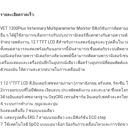
รายละเอียดรวดเร็ว:
VET 1200Plus Veterinary Multiparameter Monitor มีฟังก์ชันการติดต
อื่น ๆ ได้ผู้ใช้สามารถเลือกการปรับปรุงปารามิเตอร์ที่แตกต่างกันตามความ
จําหน่ายพลังงาน, 12.1'TFT LCD สีสําหรับการแสดงข้อมูลและรูปคลื่นในเว
ทั้งหมดสามารถแสดงพร้อมกันนอกจากนี้มันสามารถเชื่อมต่อกับระบบติดตาม
มอนิเตอร์หลายพารามิเตอร์ทางสัตวแพทย์นี้สามารถติดตามพารามิเตอร์เช่น
เครื่องแสดงและเครื่องบันทึกในอุปกรณ์เดียว เพื่อสร้างอุปกรณ์ที่คอมพัคต
ตัวของมัน ให้ความสะดวกสบายในการเคลื่อนย้าย
1.12.1''TFT LCD สี,อินเตอร์เฟซหลายภาษา (ภาษาอังกฤษ, ฝรั่งเศส, รัสเซีย, โ
2การออกแบบที่ไม่มีพัดลม เงียบสงบ ประหยัดพลังงาน และสะอาด ซึ่งลดโอกา
3ด้วยอินเตอร์เฟซมาตรฐาน OxyCRG เทรนด์ชาร์ด อินเตอร์เฟสตัวละครใหญ
4. ระบบการทํางาน: กุญแจและปุ่ม
5แสดงคลื่นถึง 7 ช่องบนจอเดียว
6. แสดงรูปคลื่น EKG 7 สายบนจอเดียว และมีฟังก์ชัน ECG step
7. ใช้เทคโนโลยี SpO2 แบบแอนาล็อก ป้องกันการเคลื่อนไหวและการขัด