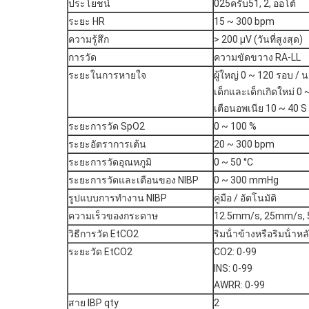
ประโยชน์
025ครับ51, 2, ออโต้
ระยะ HR
15 ~ 300 bpm
ความรู้สึก
> 200 μV (วันที่สูงสุด)
การวัด
ความขัดขวาง RA-LL
ระยะในการหายใจ
ผู้ใหญ่ 0 ~ 120 รอบ / น
เด็กและเด็กเกิดใหม่ 0
เตือนอพเนีย 10 ~ 40 S
ระยะการวัด SpO2
0 ~ 100 %
ระยะอัตราการเต้น
20 ~ 300 bpm
ระยะการวัดอุณหภูมิ
0 ~ 50 °C
ระยะการวัดและเตือนของ NIBP
0 ~ 300 mmHg
รูปแบบการทํางาน NIBP
คู่มือ / อัตโนมัติ
ความเร็วของกระดาษ
12.5mm/s, 25mm/s,
วิธีการวัด EtCO2
ริมน้ําข้างหรือริมน้ําหล
ระยะวัด EtCO2
CO2: 0-99
INS: 0-99
AWRR: 0-99
สาย IBP qty
2