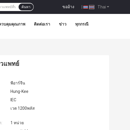
ขออ้าง
|
Thai
ค้นหา
ควบคุมคุณภาพ
ติดต่อเรา
ข่าว
ทุกกรณี
ัตวแพทย์
พีอาร์จีน
Hung-Kee
IEC
เวต 1200พลัส
ำ:
1 หน่วย