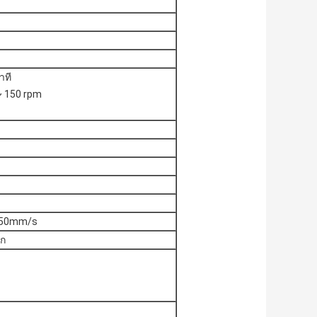
าที
 ~ 150 rpm
 50mm/s
ัก