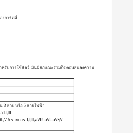
องอาริตมี่
าหรับการใช้สัตว์. มันมีลักษณะรวมถึง:ตอบสนองความ
3 สาย หรือ 5 สายไฟฟ้า
I,II,III
RL,V 5 รายการ: I,II,III,aVR, aVL,aVF,V