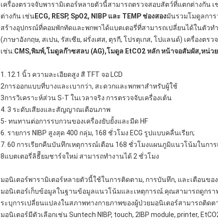
เครื่องตรวจจับพารามิเตอร์หลายตัวนี้สามารถตรวจสอบสัตว์ที่แตกต่างกัน เช่
ต่างกัน เช่น
ECG, RESP, SpO2, NIBP และ TEMP ช่องสอง
มันรวมโมดูลการวั
สร้างอุปกรณ์ที่คอมพักทัดและพกพาได้แบตเตอรี่ที่สามารถเปลี่ยนได้ในตัวท
(ภาษาอังกฤษ, สเปน, รัสเซีย, ฝรั่งเศส, ตุรกี, โปรตุเกส, โปแลนด์) เครื่องตร
เช่น:
CMS
,
พิมพ์
,
โมดูลก๊าซสลบ (AG)
,
โมดูล EtCO2 หลัก หน้าจอสัมผัส
,
หน่วย
1. 12.1 นิ้ว ความละเอียดสูง สี TFT จอ LCD
2การออกแบบที่บางและเบากว่า, สะดวกและพกพาสําหรับผู้ใช้
3การวิเคราะห์ส่วน S-T ในเวลาจริง การตรวจจับเครื่องเต้น
4. 3 ระดับเสียงและสัญญาณเตือนภาพ
5- ทนทานต่อการรบกวนของเครื่องยับยั้งและมีด HF
6. รายการ NIBP สูงสุด 400 กลุ่ม, 168 ชั่วโมง ECG รูปแบบคลื่นเรียก;
7. 60 การเรียกคืนบันทึกเหตุการณ์เตือน 168 ชั่วโมงแผนภูมิแนวโน้มในการ
8แบตเตอรี่ลิธีียมชาร์จใหม่ สามารถทํางานได้ 2 ชั่วโมง
มอนิเตอร์พารามิเตอร์หลายตัวนี้ใช้ในการติดตาม, การบันทึก, และเตือนข
มอนิเตอร์เก็บข้อมูลในฐานข้อมูลแนวโน้มและเหตุการณ์.คุณสามารถดูกราฟแน
ระบุการเปลี่ยนแปลงในสภาพทางกายภาพของผู้ป่วยมอนิเตอร์สามารถติดตาม
มอนิเตอร์มีตัวเลือกเช่น Suntech NIBP, touch, 2IBP module, printer, 