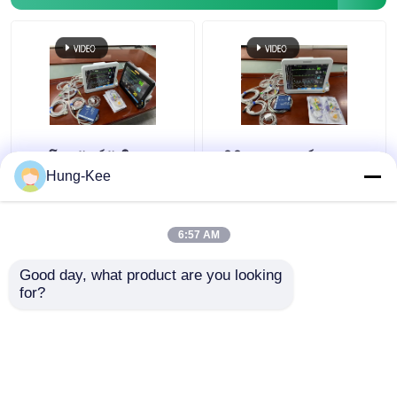
เซ็นเซอร์ Etco2 แบบหลัก
โมดูลคาร์บอนไดออกไซด์สตรีม
โมดูลแก๊สดมยาสลบ
15" โทรทัศน์หัวใจ ICU
คลินิกการแพทย์ ICU
หลายภาษาสําหรับการ
มอนิเตอร์หัวใจสําหรับ
Hung-Kee
วินิจฉัยเด็กเกิดใหม่
ผู้ใหญ่เด็กเด็กใหม่
เครื่องวัดอักซิมเมตรผลักดันด้วยนิ้วมือ OLED
6:57 AM
ราคาถูกที่สุด
ราคาถูกที่สุด
ติดตามผู้ป่วยยาเสพติด
Good day, what product are you looking 
for?
ติดต่อเรา
ติดต่อเรา
การดูแลฉุกเฉินทางโทรสุขภาพ
ดูเพิ่มเติม
เครื่องกดรถไฟฟ้า