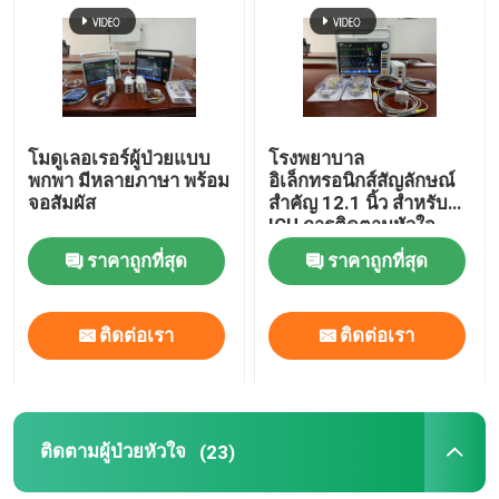
แสดง VR
เกี่ยวกับเรา
โมดูเลอเรอร์ผู้ป่วยแบบ
โรงพยาบาล
พกพา มีหลายภาษา พร้อม
อิเล็กทรอนิกส์สัญลักษณ์
จอสัมผัส
สําคัญ 12.1 นิ้ว สําหรับ
ทัวร์โรงงาน
ICU การติดตามหัวใจ
ราคาถูกที่สุด
ราคาถูกที่สุด
ควบคุมคุณภาพ
ติดต่อเรา
ติดต่อเรา
ติดต่อเรา
ข่าว
ติดตามผู้ป่วยหัวใจ
(23)
ทุกกรณี