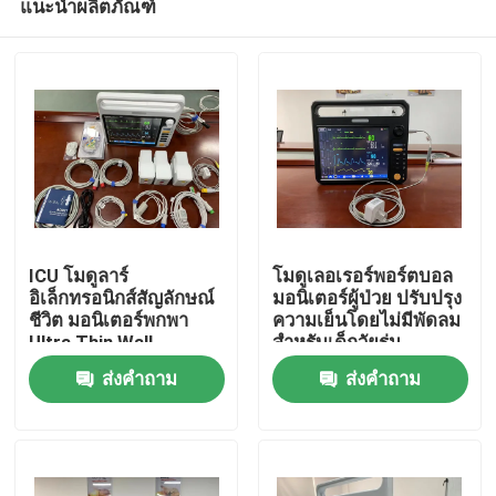
แนะนำผลิตภัณฑ์
ICU โมดูลาร์
โมดูเลอเรอร์พอร์ตบอล
อิเล็กทรอนิกส์สัญลักษณ์
มอนิเตอร์ผู้ป่วย ปรับปรุง
ชีวิต มอนิเตอร์พกพา
ความเย็นโดยไม่มีพัดลม
Ultra Thin Wall
สําหรับเด็กวัยรุ่น
บ้าน
Mounted Style
ส่งคำถาม
ส่งคำถาม
ผลิตภัณฑ์
วิดีโอ