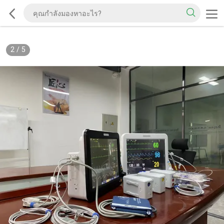
2
/
5