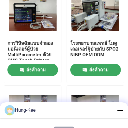
แสดง VR
เกี่ยวกับเรา
การวินิจฉัยแบบจําลอง
โรงพยาบาลแพทย์ โมดู
มอนิเตอร์ผู้ป่วย
เลอเรอร์ผู้ป่วยกับ SPO2
ทัวร์โรงงาน
MultiParameter ด้วย
NIBP OEM ODM
CMS Touch Printer
ส่งคำถาม
ส่งคำถาม
ควบคุมคุณภาพ
ติดต่อเรา
ข่าว
Hung-Kee
ทุกกรณี