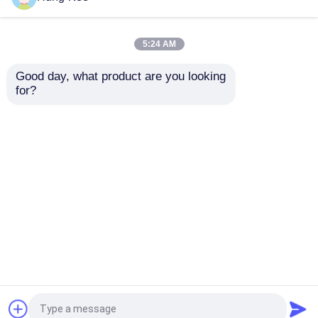
แสดง VR
5:24 AM
Good day, what product are you looking 
เครื่องติดตามผู้ป่วยแบบ
แสงและแข็งแรงมือถือ
เกี่ยวกับเรา
for?
พกพา ที่สามารถสวมใส่
Pulse Oximetry เตียง
ได้ เครื่องจับรถไฟฟ้า
Rail Clamp อลูมิเนียม
เบดเบาและแข็งแรง
ทัวร์โรงงาน
ส่งคำถาม
ส่งคำถาม
ควบคุมคุณภาพ
บ้าน
เกี่ยวกับเรา
ติดต่อเรา
Desktop Site
ติดต่อเรา
แผนผังเว็บไซต์
Privacy Policy
ข่าว
คุณภาพ
มอนิเตอร์ผู้ป่วยพกพา
โรงงานในประเทศ
จีน.Copyright © 2026 Hung-Kee (China)
ทุกกรณี
Electronic Technology Co.,Ltd. All Rights