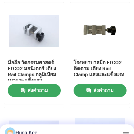
มือถือ วัตกรรมศาสตร์
โรงพยาบาลมือ EtCO2
EtCO2 มอนิเตอร์ เตียง
ติดตาม เตียง Rail
Rail Clamps อลูมิเนียม
Clamp แสงและแข็งแรง
เบาและแข็งแรง
ส่งคำถาม
ส่งคำถาม
บ้าน
ผลิตภัณฑ์
วิดีโอ
Hung-Kee