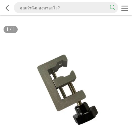
1
/
1