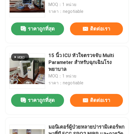
MOQ：1 หน่วย
ราคา：negotiable
แสดง VR
ราคาถูกที่สุด
ติดต่อเรา
เกี่ยวกับเรา
ทัวร์โรงงาน
15 นิ้ว ICU หัวใจตรวจจับ Multi
Parameter สําหรับฉุกเฉินโรง
พยาบาล
ควบคุมคุณภาพ
MOQ：1 หน่วย
ราคา：negotiable
ติดต่อเรา
ราคาถูกที่สุด
ติดต่อเรา
ข่าว
มอนิเตอร์ผู้ป่วยหลายปารามิเตอร์พก
ทุกกรณี
พาที่มี ECG SPO2 NIBP และการวัด