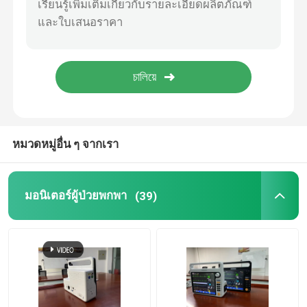
เซ็นเซอร์ Etco2 แบบหลัก
โมดูลคาร์บอนไดออกไซด์สตรีม
โมดูลแก๊สดมยาสลบ
หมวดหมู่อื่น ๆ จากเรา
เครื่องวัดอักซิมเมตรผลักดันด้วยนิ้วมือ OLED
มอนิเตอร์ผู้ป่วยพกพา
(39)
ติดตามผู้ป่วยยาเสพติด
การดูแลฉุกเฉินทางโทรสุขภาพ
เครื่องกดรถไฟฟ้า