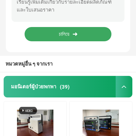
เซ็นเซอร์ Etco2 แบบหลัก
โมดูลคาร์บอนไดออกไซด์สตรีม
โมดูลแก๊สดมยาสลบ
หมวดหมู่อื่น ๆ จากเรา
เครื่องวัดอักซิมเมตรผลักดันด้วยนิ้วมือ OLED
มอนิเตอร์ผู้ป่วยพกพา
(39)
ติดตามผู้ป่วยยาเสพติด
การดูแลฉุกเฉินทางโทรสุขภาพ
เครื่องกดรถไฟฟ้า