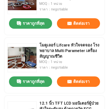
MOQ：1 หน่วย
ราคา：negotiable
แสดง VR
ราคาถูกที่สุด
ติดต่อเรา
เกี่ยวกับเรา
ทัวร์โรงงาน
โมดูเลอร์ Lifcare หัวใจจดจอง โรง
พยาบาล Multi Parameter เครื่อง
สัญญาณชีวิต
ควบคุมคุณภาพ
MOQ：1 หน่วย
ราคา：negotiable
ติดต่อเรา
ราคาถูกที่สุด
ติดต่อเรา
ข่าว
12.1 นิ้ว TFT LCD มอนิเตอร์ผู้ป่วย
ทุกกรณี
หัวใจระดับสูง ด้วยการวัด ECG,